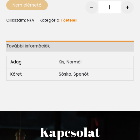
Nem elérhető
-
+
Cikkszám:
N/A
Kategória:
Főételek
További információk
Adag
Kis, Normál
Köret
Sóska, Spenót
Kapcsolat