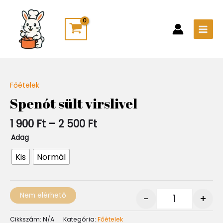
Skip
Main
to
Men
content
Ártartomány:
Főételek
Quantity
1
Spenót sült virslivel
900 Ft
-
1 900
Ft
–
2 500
Ft
2
500 Ft
Adag
Kis
Normál
Nem elérhető
-
+
Cikkszám:
N/A
Kategória:
Főételek