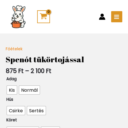
Skip
Main
to
Men
content
Ártartomány:
Főételek
Quantity
875 Ft
Spenót tükörtojással
-
2
875
Ft
–
2 100
Ft
100 Ft
Adag
Kis
Normál
Hús
Csirke
Sertés
Köret