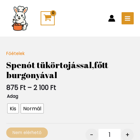
Skip
Main
to
Men
content
Ártartomány:
Főételek
Quantity
875 Ft
Spenót tükörtojással,főtt
-
burgonyával
2
100 Ft
875
Ft
–
2 100
Ft
Adag
Kis
Normál
Nem elérhető
-
+