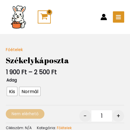
Skip
Main
to
Men
content
Ártartomány:
Főételek
Quantity
1
Székelykáposzta
900 Ft
-
1 900
Ft
–
2 500
Ft
2
500 Ft
Adag
Kis
Normál
Nem elérhető
-
+
Cikkszám:
N/A
Kategória:
Főételek