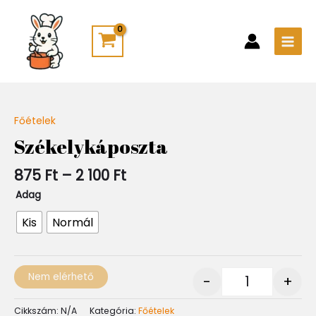
Skip
Main
to
Men
content
Ártartomány:
Főételek
Quantity
875 Ft
Székelykáposzta
-
2
875
Ft
–
2 100
Ft
100 Ft
Adag
Kis
Normál
Nem elérhető
-
+
Cikkszám:
N/A
Kategória:
Főételek