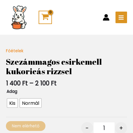
Skip
Main
to
Men
content
Ártartomány:
Főételek
Quantity
1
Szezámmagos csirkemell
400 Ft
kukoricás rizzsel
-
2
100 Ft
1 400
Ft
–
2 100
Ft
Adag
Kis
Normál
Nem elérhető
-
+