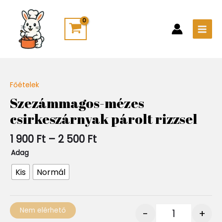
Skip
Main
to
Men
content
Ártartomány:
Főételek
Quantity
1
Szezámmagos-mézes
900 Ft
csirkeszárnyak párolt rizzsel
-
2
500 Ft
1 900
Ft
–
2 500
Ft
Adag
Kis
Normál
Nem elérhető
-
+