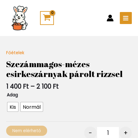
Skip
Main
to
Men
content
Ártartomány:
Főételek
Quantity
1
Szezámmagos-mézes
400 Ft
csirkeszárnyak párolt rizzsel
-
2
100 Ft
1 400
Ft
–
2 100
Ft
Adag
Kis
Normál
Nem elérhető
-
+