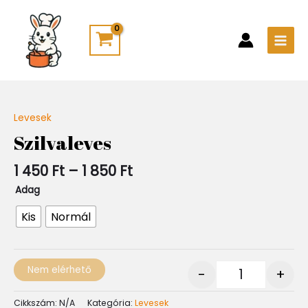
Skip
Main
to
Men
content
Ártartomány:
Levesek
Quantity
1
Szilvaleves
450 Ft
-
1 450
Ft
–
1 850
Ft
1
850 Ft
Adag
Kis
Normál
Nem elérhető
-
+
Cikkszám:
N/A
Kategória:
Levesek