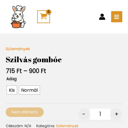
Skip
Main
to
Men
content
Ártartomány:
Sütemények
Quantity
715 Ft
Szilvás gombóc
-
900 Ft
715
Ft
–
900
Ft
Adag
Kis
Normál
Nem elérhető
-
+
Cikkszám:
N/A
Kategória:
Sütemények