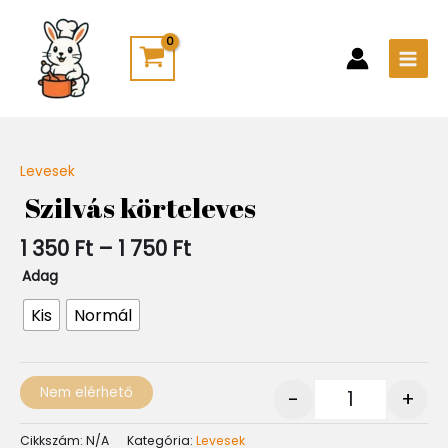
Skip
Main
to
Men
content
Ártartomány:
Levesek
Quantity
1
Szilvás körteleves
350 Ft
-
1 350
Ft
–
1 750
Ft
1
750 Ft
Adag
Kis
Normál
Nem elérhető
-
+
Cikkszám:
N/A
Kategória:
Levesek