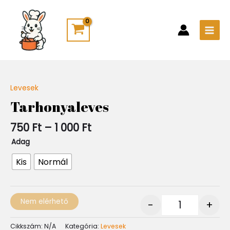
Skip
Main
to
Men
content
Ártartomány:
Levesek
Quantity
750 Ft
Tarhonyaleves
-
1
750
Ft
–
1 000
Ft
000 Ft
Adag
Kis
Normál
Nem elérhető
-
+
Cikkszám:
N/A
Kategória:
Levesek