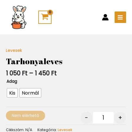
Skip
Main
to
Men
content
Ártartomány:
Levesek
Quantity
1
Tarhonyaleves
050 Ft
-
1 050
Ft
–
1 450
Ft
1
450 Ft
Adag
Kis
Normál
Nem elérhető
-
+
Cikkszám:
N/A
Kategória:
Levesek