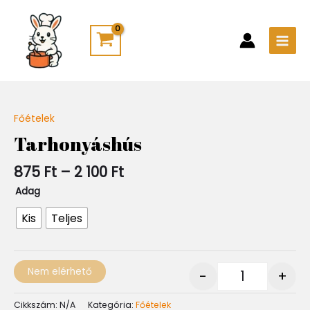
Skip
Main
to
Men
content
Ártartomány:
Főételek
Quantity
875 Ft
Tarhonyáshús
-
2
875
Ft
–
2 100
Ft
100 Ft
Adag
Kis
Teljes
Nem elérhető
-
+
Cikkszám:
N/A
Kategória:
Főételek