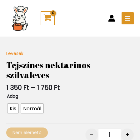
Skip
Main
to
Men
content
Ártartomány:
Levesek
Quantity
1
Tejszínes nektarinos
350 Ft
szilvaleves
-
1
750 Ft
1 350
Ft
–
1 750
Ft
Adag
Kis
Normál
Nem elérhető
-
+