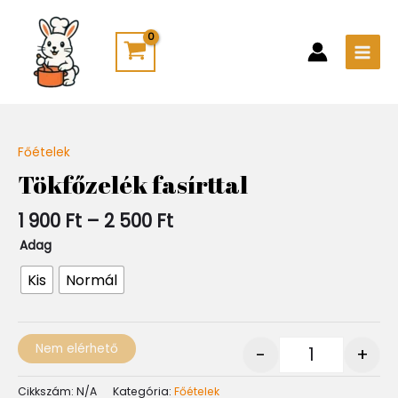
Skip
Main
to
Men
content
Ártartomány:
Főételek
Quantity
1
Tökfőzelék fasírttal
900 Ft
-
1 900
Ft
–
2 500
Ft
2
500 Ft
Adag
Kis
Normál
Nem elérhető
-
+
Cikkszám:
N/A
Kategória:
Főételek