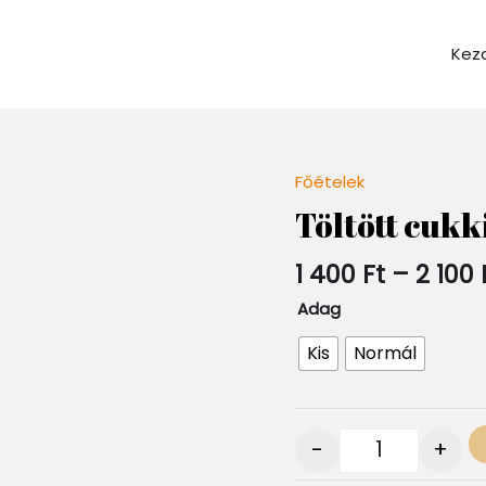
Kez
Főételek
Quantity
Töltött cukk
1 400
Ft
–
2 100
Adag
Kis
Normál
-
+