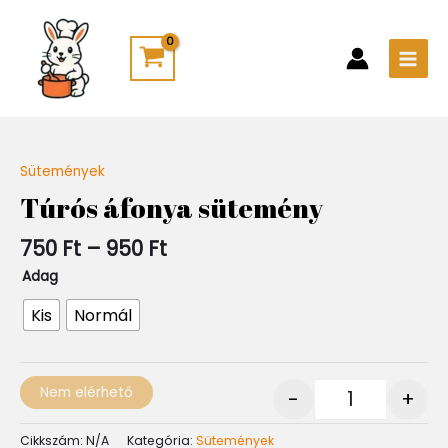
Skip
Main
to
Men
content
Ártartomány:
Sütemények
Quantity
750 Ft
Túrós áfonya sütemény
-
950 Ft
750
Ft
–
950
Ft
Adag
Kis
Normál
Nem elérhető
-
+
Cikkszám:
N/A
Kategória:
Sütemények