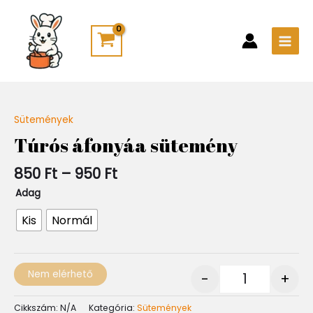
Skip
Main
to
Men
content
Ártartomány:
Sütemények
Quantity
850 Ft
Túrós áfonyáa sütemény
-
950 Ft
850
Ft
–
950
Ft
Adag
Kis
Normál
Nem elérhető
-
+
Cikkszám:
N/A
Kategória:
Sütemények