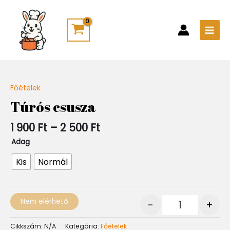
Skip
Main
to
Men
content
Ártartomány:
Főételek
Quantity
1
Túrós csusza
900 Ft
-
1 900
Ft
–
2 500
Ft
2
500 Ft
Adag
Kis
Normál
Nem elérhető
-
+
Cikkszám:
N/A
Kategória:
Főételek