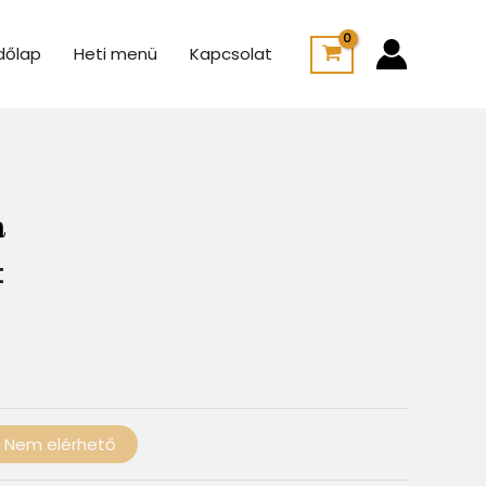
dőlap
Heti menü
Kapcsolat
Ártartomány:
950 Ft
a
-
2
t
100 Ft
Nem elérhető