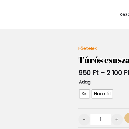
Kez
Főételek
Quantity
Túrós csusz
950
Ft
–
2 100
F
Adag
Kis
Normál
-
+