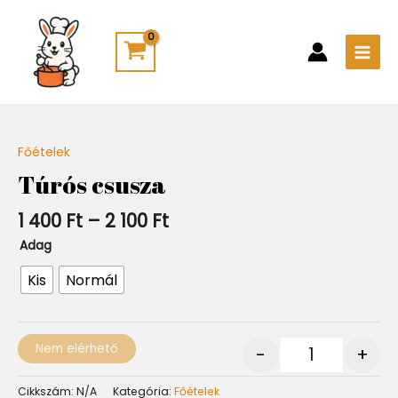
Skip
Main
to
Men
content
Ártartomány:
Főételek
Quantity
1
Túrós csusza
400 Ft
-
1 400
Ft
–
2 100
Ft
2
100 Ft
Adag
Kis
Normál
Nem elérhető
-
+
Cikkszám:
N/A
Kategória:
Főételek