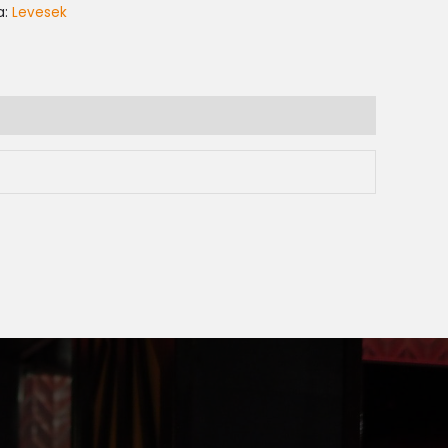
a:
Levesek