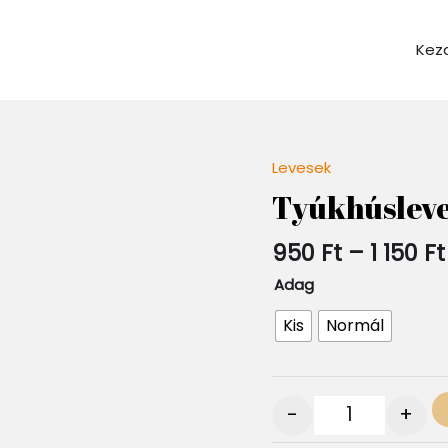
Kez
Levesek
Quantity
Tyúkhúslev
950
Ft
–
1 150
Ft
Adag
Kis
Normál
-
+