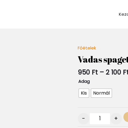
Kez
Főételek
Quantity
Vadas spaget
950
Ft
–
2 100
F
Adag
Kis
Normál
-
+