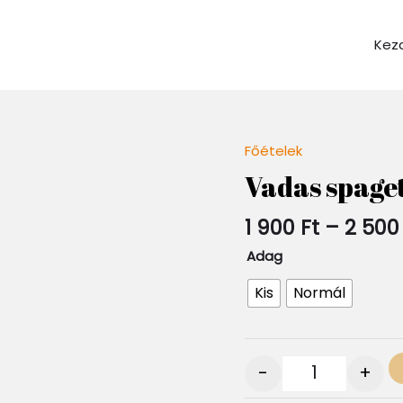
Kez
Főételek
Quantity
Vadas spaget
1 900
Ft
–
2 50
Adag
Kis
Normál
-
+