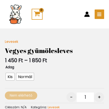
Skip
Main
to
Men
content
Ártartomány:
Levesek
Quantity
1
Vegyes gyümölcsleves
450 Ft
-
1 450
Ft
–
1 850
Ft
1
850 Ft
Adag
Kis
Normál
Nem elérhető
-
+
Cikkszám:
N/A
Kategória:
Levesek