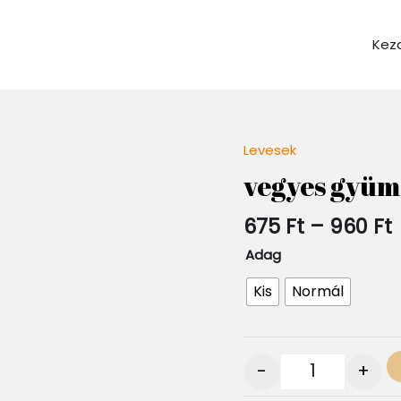
Kez
Levesek
Quantity
vegyes gyüm
675
Ft
–
960
Ft
Adag
Kis
Normál
-
+