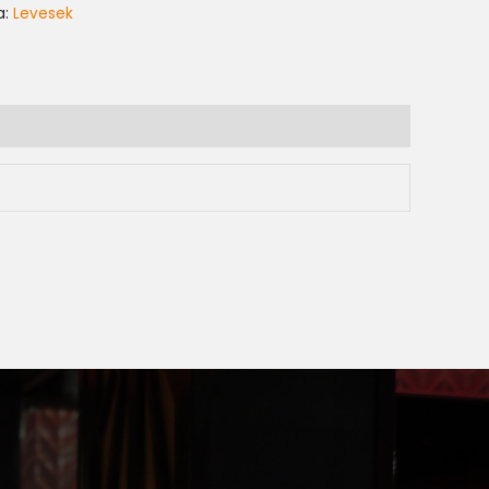
a:
Levesek