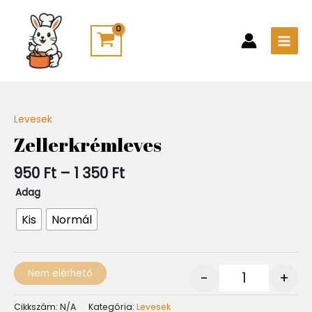
Skip
Main
to
Men
content
Ártartomány:
Levesek
Quantity
950 Ft
Zellerkrémleves
-
1
950
Ft
–
1 350
Ft
350 Ft
Adag
Kis
Normál
Nem elérhető
-
+
Cikkszám:
N/A
Kategória:
Levesek