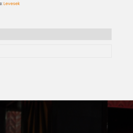
a:
Levesek