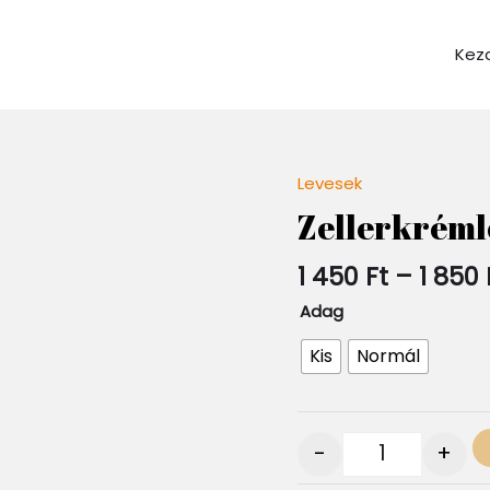
Kez
Levesek
Quantity
Zellerkréml
1 450
Ft
–
1 850
Adag
Kis
Normál
-
+