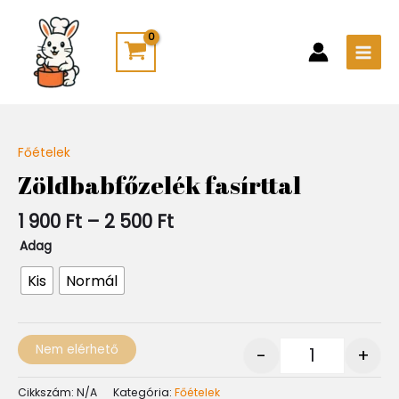
Skip
Main
to
Men
content
Ártartomány:
Főételek
Quantity
1
Zöldbabfőzelék fasírttal
900 Ft
-
1 900
Ft
–
2 500
Ft
2
500 Ft
Adag
Kis
Normál
Nem elérhető
-
+
Cikkszám:
N/A
Kategória:
Főételek