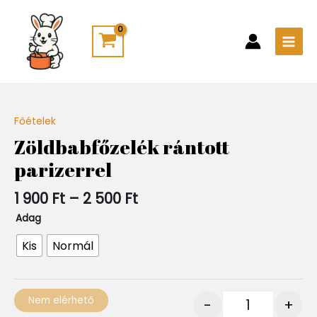
Skip
Main
to
Men
content
Ártartomány:
Főételek
Quantity
1
Zöldbabfőzelék rántott
900 Ft
parizerrel
-
2
500 Ft
1 900
Ft
–
2 500
Ft
Adag
Kis
Normál
Nem elérhető
-
+