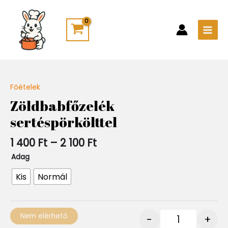
Skip
Main
to
Men
content
Ártartomány:
Főételek
Quantity
1
Zöldbabfőzelék
400 Ft
sertéspörkölttel
-
2
100 Ft
1 400
Ft
–
2 100
Ft
Adag
Kis
Normál
Nem elérhető
-
+