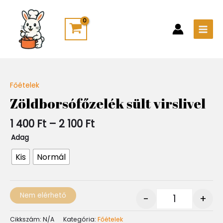
Skip
Main
to
Men
content
Ártartomány:
Főételek
Quantity
1
Zöldborsófőzelék sült virslivel
400 Ft
-
1 400
Ft
–
2 100
Ft
2
100 Ft
Adag
Kis
Normál
Nem elérhető
-
+
Cikkszám:
N/A
Kategória:
Főételek