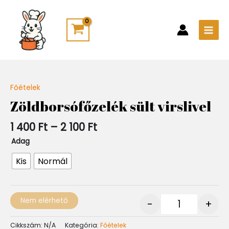
Skip
Main
to
Men
content
Ártartomány:
Főételek
Quantity
1
Zöldborsófőzelék sült virslivel
400 Ft
-
1 400
Ft
–
2 100
Ft
2
100 Ft
Adag
Kis
Normál
Nem elérhető
-
+
Cikkszám:
N/A
Kategória:
Főételek