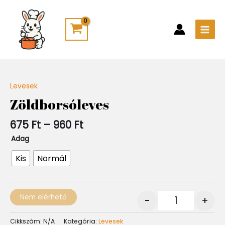
Skip
Main
to
Men
content
Ártartomány:
Levesek
Quantity
675 Ft
Zöldborsóleves
-
960 Ft
675
Ft
–
960
Ft
Adag
Kis
Normál
Nem elérhető
-
+
Cikkszám:
N/A
Kategória:
Levesek