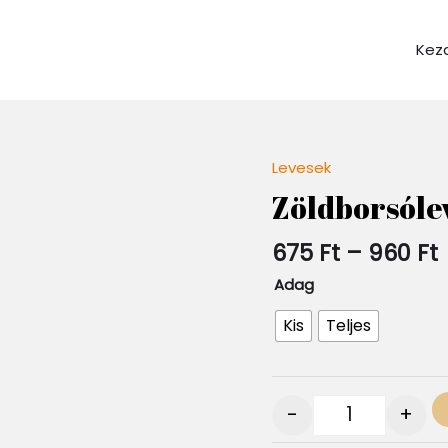
Kez
Levesek
Quantity
Zöldborsóle
675
Ft
–
960
Ft
Adag
Kis
Teljes
-
+