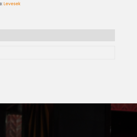
a:
Levesek