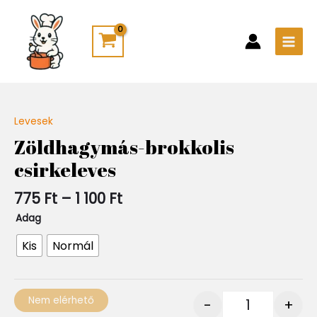
Skip
Main
to
Men
content
Ártartomány:
Levesek
Quantity
775 Ft
Zöldhagymás-brokkolis
-
csirkeleves
1
100 Ft
775
Ft
–
1 100
Ft
Adag
Kis
Normál
Nem elérhető
-
+