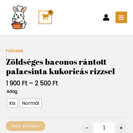
Skip
Main
to
Men
content
Ártartomány:
Főételek
Quantity
1
Zöldséges baconos rántott
900 Ft
palacsinta kukoricás rizzsel
-
2
500 Ft
1 900
Ft
–
2 500
Ft
Adag
Kis
Normál
Nem elérhető
-
+