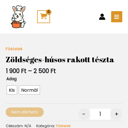
Skip
Main
to
Men
content
Ártartomány:
Főételek
Quantity
1
Zöldséges-húsos rakott tészta
900 Ft
-
1 900
Ft
–
2 500
Ft
2
500 Ft
Adag
Kis
Normál
Nem elérhető
-
+
Cikkszám:
N/A
Kategória:
Főételek