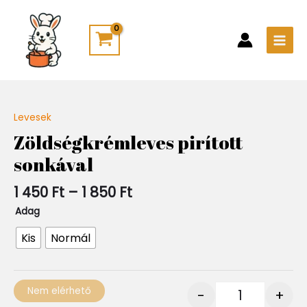
Skip
Main
to
Men
content
Ártartomány:
Levesek
Quantity
1
Zöldségkrémleves pirított
450 Ft
sonkával
-
1
850 Ft
1 450
Ft
–
1 850
Ft
Adag
Kis
Normál
Nem elérhető
-
+