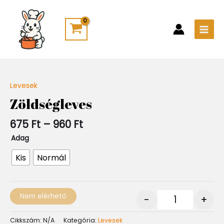
Skip
Main
to
Men
content
Ártartomány:
Levesek
Quantity
675 Ft
Zöldségleves
-
960 Ft
675
Ft
–
960
Ft
Adag
Kis
Normál
Nem elérhető
-
+
Cikkszám:
N/A
Kategória:
Levesek