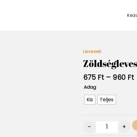
Kez
Levesek
Quantity
Zöldségleve
675
Ft
–
960
Ft
Adag
Kis
Teljes
-
+