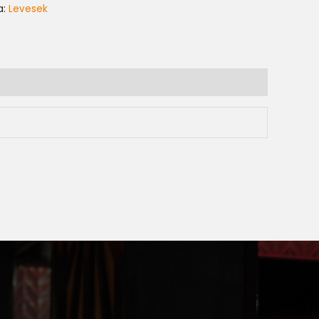
a:
Levesek