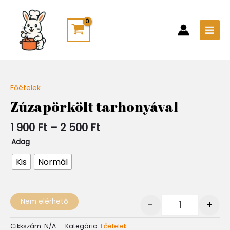
Skip
Main
to
Men
content
Ártartomány:
Főételek
Quantity
1
Zúzapörkölt tarhonyával
900 Ft
-
1 900
Ft
–
2 500
Ft
2
500 Ft
Adag
Kis
Normál
Nem elérhető
-
+
Cikkszám:
N/A
Kategória:
Főételek