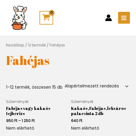
Skip
Main
to
Men
content
Kezdőlap
/ Íz termék / Fahéjas
Fahéjas
1–12 termék, összesen 15 db
Ártartomány:
Sütemények
Sütemények
950 Ft
Fahéjas vagy kakaós
Kakaós,Fahéjas,lekváros
-
tejberizs
palacsinta 2 db
1
950
Ft
–
1 250
Ft
640
Ft
250 Ft
Nem elérhető
Nem elérhető