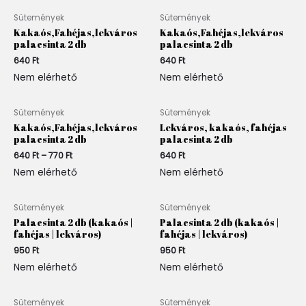
Sütemények
Sütemények
Kakaós,Fahéjas,lekváros
Kakaós,Fahéjas,lekváros
palacsinta 2 db
palacsinta 2 db
640
Ft
640
Ft
Nem elérhető
Nem elérhető
Ártartomány:
Sütemények
Sütemények
640 Ft
Kakaós,Fahéjas,lekváros
Lekváros, kakaós, fahéjas
-
palacsinta 2 db
palacsinta 2 db
770 Ft
640
Ft
–
770
Ft
640
Ft
Nem elérhető
Nem elérhető
Sütemények
Sütemények
Palacsinta 2 db (kakaós |
Palacsinta 2 db (kakaós |
fahéjas | lekváros)
fahéjas | lekváros)
950
Ft
950
Ft
Nem elérhető
Nem elérhető
Sütemények
Sütemények