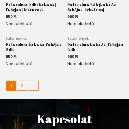
Palacsinta 2 db (kakaós |
Palacsinta 2 db (kakaós |
fahéjas | lekváros)
fahéjas | lekváros)
950
Ft
950
Ft
Nem elérhető
Nem elérhető
Sütemények
Sütemények
Palacsinta kakaós, fahéjas
Palacsinta kakaós, fahéjas
2 db
2 db
950
Ft
950
Ft
Nem elérhető
Nem elérhető
1
2
→
Kapcsolat