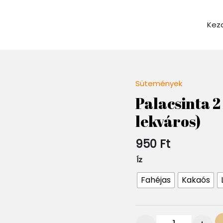
Kez
Sütemények
Quantity
Palacsinta 2 
lekváros)
950
Ft
Íz
Fahéjas
Kakaós