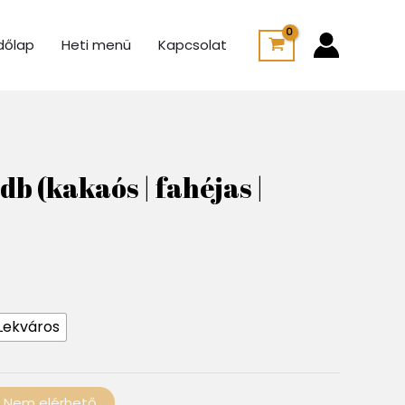
dőlap
Heti menü
Kapcsolat
db (kakaós | fahéjas |
Lekváros
Nem elérhető