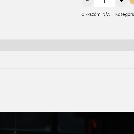
-
+
Cikkszám:
N/A
Kategóri