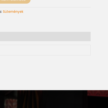
a:
Sütemények